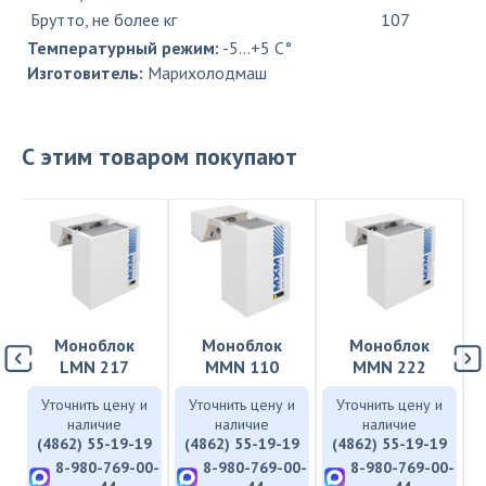
Брутто, не более кг
107
Температурный режим:
-5...+5 C°
Изготовитель:
Марихолодмаш
С этим товаром покупают
Моноблок
Моноблок
Моноблок
LMN 217
MMN 110
MMN 222
и
Уточнить цену и
Уточнить цену и
Уточнить цену и
наличие
наличие
наличие
9
(4862) 55-19-19
(4862) 55-19-19
(4862) 55-19-19
0-
8-980-769-00-
8-980-769-00-
8-980-769-00-