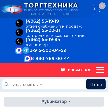
ТОРГТЕХНИКА
0
ВЫБИРАЙТЕ ПРОФЕССИОНАЛОВ!
РАБОТАЕМ БОЛЕЕ 15 ЛЕТ
(4862) 55‑19‑19
отдел снабжения и продаж
(4862) 55‑00‑31
контрольно-кассовая техника
(4862) 55‑19‑94
диспетчер
8-915-500-84-59
8-980-769-00-44
ИЗБРАННОЕ
Найти
Рубрикатор