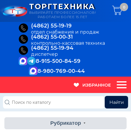
ТОРГТЕХНИКА
0
ВЫБИРАЙТЕ ПРОФЕССИОНАЛОВ!
РАБОТАЕМ БОЛЕЕ 15 ЛЕТ
(4862) 55‑19‑19
отдел снабжения и продаж
(4862) 55‑00‑31
контрольно-кассовая техника
(4862) 55‑19‑94
диспетчер
8-915-500-84-59
8-980-769-00-44
ИЗБРАННОЕ
Найти
Рубрикатор