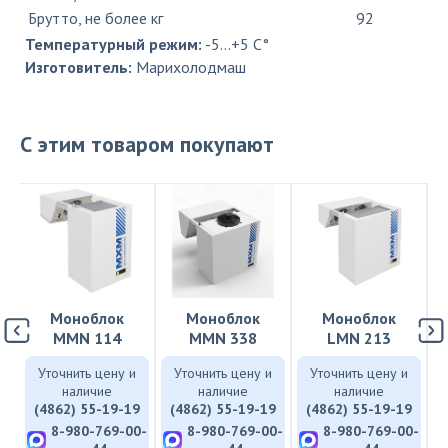
Брутто, не более кг
92
Температурный режим:
-5...+5 C°
Изготовитель:
Марихолодмаш
С этим товаром покупают
Моноблок
Моноблок
Моноблок
MMN 114
MMN 338
LMN 213
и
Уточнить цену и
Уточнить цену и
Уточнить цену и
наличие
наличие
наличие
9
(4862) 55-19-19
(4862) 55-19-19
(4862) 55-19-19
0-
8-980-769-00-
8-980-769-00-
8-980-769-00-