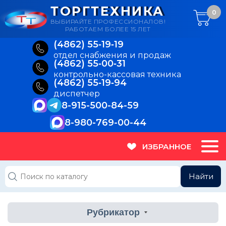
ТОРГТЕХНИКА
0
ВЫБИРАЙТЕ ПРОФЕССИОНАЛОВ!
РАБОТАЕМ БОЛЕЕ 15 ЛЕТ
(4862) 55‑19‑19
отдел снабжения и продаж
(4862) 55‑00‑31
контрольно-кассовая техника
(4862) 55‑19‑94
диспетчер
8-915-500-84-59
8-980-769-00-44
ИЗБРАННОЕ
Найти
Рубрикатор