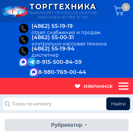
ТОРГТЕХНИКА
0
ВЫБИРАЙТЕ ПРОФЕССИОНАЛОВ!
РАБОТАЕМ БОЛЕЕ 15 ЛЕТ
(4862) 55‑19‑19
отдел снабжения и продаж
(4862) 55‑00‑31
контрольно-кассовая техника
(4862) 55‑19‑94
диспетчер
8-915-500-84-59
8-980-769-00-44
ИЗБРАННОЕ
Найти
Рубрикатор