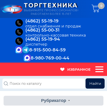
ТОРГТЕХНИКА
0
ВЫБИРАЙТЕ ПРОФЕССИОНАЛОВ!
РАБОТАЕМ БОЛЕЕ 15 ЛЕТ
(4862) 55‑19‑19
отдел снабжения и продаж
(4862) 55‑00‑31
контрольно-кассовая техника
(4862) 55‑19‑94
диспетчер
8-915-500-84-59
8-980-769-00-44
ИЗБРАННОЕ
Найти
Рубрикатор