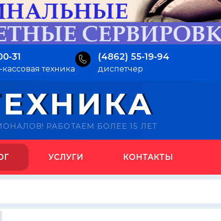
00‑31
(4862) 55‑19‑94
-кассовая техника
диспетчер
ТЕХНИКА
ИОНАЛОВ!
РАБОТАЕМ БОЛЕЕ 15 ЛЕТ
ОГ
УСЛУГИ
КОНТАКТЫ