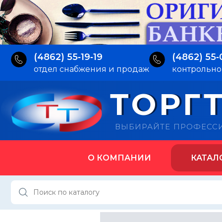
(4862) 55‑19‑19
(4862) 55‑
отдел снабжения и продаж
контрольно
ТОРГ
ВЫБИРАЙТЕ ПРОФЕСС
О КОМПАНИИ
КАТАЛ