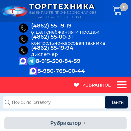
ТОРГТЕХНИКА
0
ВЫБИРАЙТЕ ПРОФЕССИОНАЛОВ!
РАБОТАЕМ БОЛЕЕ 15 ЛЕТ
(4862) 55‑19‑19
отдел снабжения и продаж
(4862) 55‑00‑31
контрольно-кассовая техника
(4862) 55‑19‑94
диспетчер
8-915-500-84-59
8-980-769-00-44
ИЗБРАННОЕ
Найти
Рубрикатор