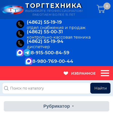
ТОРГТЕХНИКА
0
ВЫБИРАЙТЕ ПРОФЕССИОНАЛОВ!
РАБОТАЕМ БОЛЕЕ 15 ЛЕТ
(4862) 55‑19‑19
отдел снабжения и продаж
(4862) 55‑00‑31
контрольно-кассовая техника
(4862) 55‑19‑94
диспетчер
8-915-500-84-59
8-980-769-00-44
ИЗБРАННОЕ
Найти
Рубрикатор