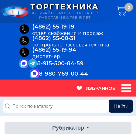
ТОРГТЕХНИКА
0
ВЫБИРАЙТЕ ПРОФЕССИОНАЛОВ!
РАБОТАЕМ БОЛЕЕ 15 ЛЕТ
(4862) 55‑19‑19
отдел снабжения и продаж
(4862) 55‑00‑31
контрольно-кассовая техника
(4862) 55‑19‑94
диспетчер
8-915-500-84-59
8-980-769-00-44
ИЗБРАННОЕ
Найти
Рубрикатор