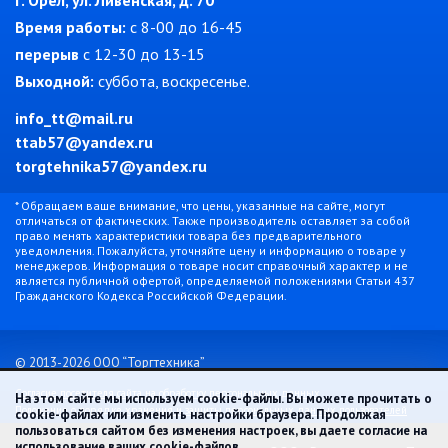
г. Орел, ул. Ливенская, д. 70
Время работы:
c 8-00 до 16-45
перерыв
с 12-30 до 13-15
Выходной:
суббота, воскресенье.
info_tt@mail.ru
ttab57@yandex.ru
torgtehnika57@yandex.ru
* Обращаем ваше внимание, что цены, указанные на сайте, могут
отличаться от фактических. Также производитель оставляет за собой
право менять характеристики товара без предварительного
уведомления. Пожалуйста, уточняйте цену и информацию о товаре у
менеджеров. Информация о товаре носит справочный характер и не
является публичной офертой, определяемой положениями Статьи 437
Гражданского Кодекса Российской Федерации.
© 2013-2026 ООО “Торгтехника”
Согласие посетителя сайта на обработку персональных данных
На этом сайте мы используем cookie-файлы. Вы можете прочитать о
Положение о порядке хранения и защиты персональных данных пользователей
cookie-файлах или изменить настройки браузера. Продолжая
пользоваться сайтом без изменения настроек, вы даете согласие на
использование ваших cookie-файлов.