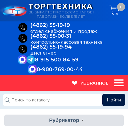
ТОРГТЕХНИКА
0
ВЫБИРАЙТЕ ПРОФЕССИОНАЛОВ!
РАБОТАЕМ БОЛЕЕ 15 ЛЕТ
(4862) 55‑19‑19
отдел снабжения и продаж
(4862) 55‑00‑31
контрольно-кассовая техника
(4862) 55‑19‑94
диспетчер
8-915-500-84-59
8-980-769-00-44
ИЗБРАННОЕ
Найти
Рубрикатор