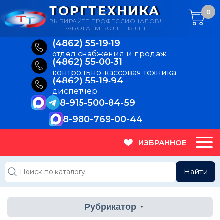
ТОРГТЕХНИКА
0
ВЫБИРАЙТЕ ПРОФЕССИОНАЛОВ!
РАБОТАЕМ БОЛЕЕ 15 ЛЕТ
(4862) 55‑19‑19
отдел снабжения и продаж
(4862) 55‑00‑31
контрольно-кассовая техника
(4862) 55‑19‑94
диспетчер
8-915-500-84-59
8-980-769-00-44
ИЗБРАННОЕ
Найти
Рубрикатор