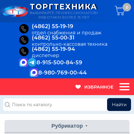
ТОРГТЕХНИКА
0
ВЫБИРАЙТЕ ПРОФЕССИОНАЛОВ!
РАБОТАЕМ БОЛЕЕ 15 ЛЕТ
(4862) 55‑19‑19
отдел снабжения и продаж
(4862) 55‑00‑31
контрольно-кассовая техника
(4862) 55‑19‑94
диспетчер
8-915-500-84-59
8-980-769-00-44
ИЗБРАННОЕ
Найти
Рубрикатор