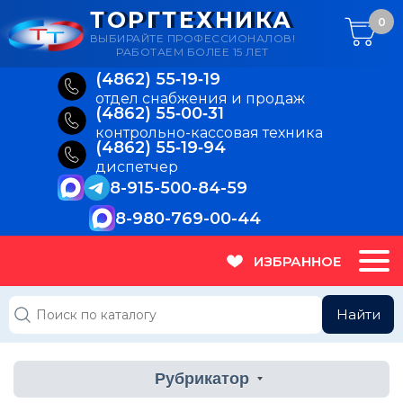
ТОРГТЕХНИКА
0
ВЫБИРАЙТЕ ПРОФЕССИОНАЛОВ!
РАБОТАЕМ БОЛЕЕ 15 ЛЕТ
(4862) 55‑19‑19
отдел снабжения и продаж
(4862) 55‑00‑31
контрольно-кассовая техника
(4862) 55‑19‑94
диспетчер
8-915-500-84-59
8-980-769-00-44
ИЗБРАННОЕ
Найти
Рубрикатор