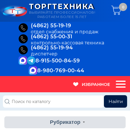
ТОРГТЕХНИКА
0
ВЫБИРАЙТЕ ПРОФЕССИОНАЛОВ!
РАБОТАЕМ БОЛЕЕ 15 ЛЕТ
(4862) 55‑19‑19
отдел снабжения и продаж
(4862) 55‑00‑31
контрольно-кассовая техника
(4862) 55‑19‑94
диспетчер
8-915-500-84-59
8-980-769-00-44
ИЗБРАННОЕ
Найти
Рубрикатор