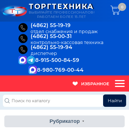
ТОРГТЕХНИКА
0
ВЫБИРАЙТЕ ПРОФЕССИОНАЛОВ!
РАБОТАЕМ БОЛЕЕ 15 ЛЕТ
(4862) 55‑19‑19
отдел снабжения и продаж
(4862) 55‑00‑31
контрольно-кассовая техника
(4862) 55‑19‑94
диспетчер
8-915-500-84-59
8-980-769-00-44
ИЗБРАННОЕ
Найти
Рубрикатор