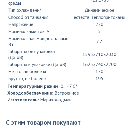
среды
Тип охлаждения
Динамическое
Способ оттаивания
естеств. теплопритоками
Напряжение
220
Номинальный ток, A
5
Номинальная мощность ламп,
7,2
Вт
Габариты без упаковки
1595х710х2030
(ДхГхВ)
Габариты в упаковке (ДхГхВ)
1625х740х2200
Нетто, не более кг
170
Брутто, не более кг
195
Температурный режим:
0…+7 C°
Холодообеспечение:
Встроенное
Изготовитель:
Марихолодмаш
С этим товаром покупают