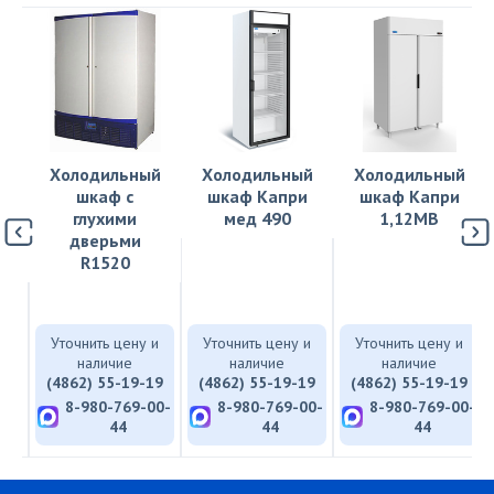
й
Холодильный
Холодильный
Холодильный
и
шкаф с
шкаф Капри
шкаф Капри
глухими
мед 490
1,12МВ
дверьми
R1520
и
Уточнить цену и
Уточнить цену и
Уточнить цену и
наличие
наличие
наличие
19
(4862) 55-19-19
(4862) 55-19-19
(4862) 55-19-19
00-
8-980-769-00-
8-980-769-00-
8-980-769-00-
44
44
44