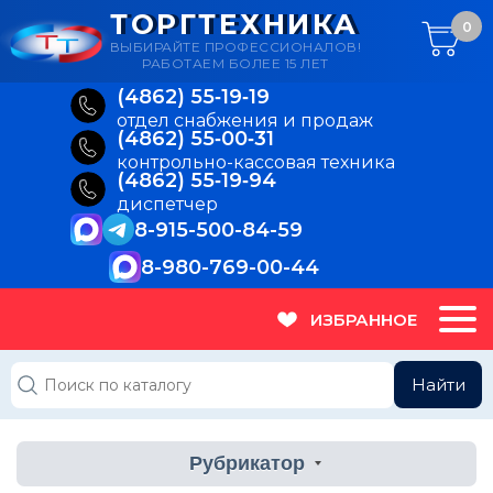
ТОРГТЕХНИКА
0
ВЫБИРАЙТЕ ПРОФЕССИОНАЛОВ!
РАБОТАЕМ БОЛЕЕ 15 ЛЕТ
(4862) 55‑19‑19
отдел снабжения и продаж
(4862) 55‑00‑31
контрольно-кассовая техника
(4862) 55‑19‑94
диспетчер
8-915-500-84-59
8-980-769-00-44
ИЗБРАННОЕ
Найти
Рубрикатор