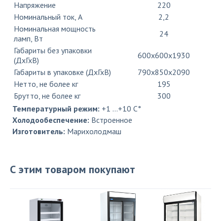
Напряжение
220
Номинальный ток, A
2,2
Номинальная мощность
24
ламп, Вт
Габариты без упаковки
600х600х1930
(ДхГхВ)
Габариты в упаковке (ДхГхВ)
790х850х2090
Нетто, не более кг
195
Брутто, не более кг
300
Температурный режим:
+1 …+10 C°
Холодообеспечение:
Встроенное
Изготовитель:
Марихолодмаш
С этим товаром покупают