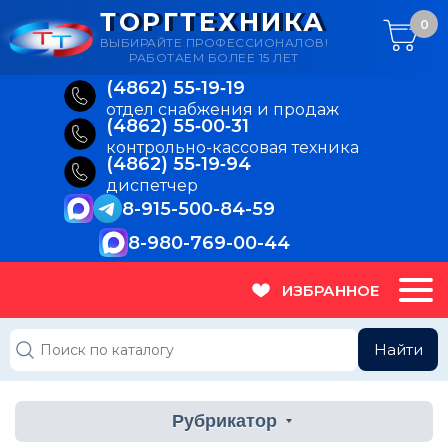
ТОРГТЕХНИКА
0
ВЫБИРАЙТЕ ПРОФЕССИОНАЛОВ!
РАБОТАЕМ БОЛЕЕ 15 ЛЕТ
(4862) 55‑19‑19
отдел снабжения и продаж
(4862) 55‑00‑31
контрольно-кассовая техника
(4862) 55‑19‑94
диспетчер
8-915-500-84-59
8-980-769-00-44
ИЗБРАННОЕ
Найти
Рубрикатор