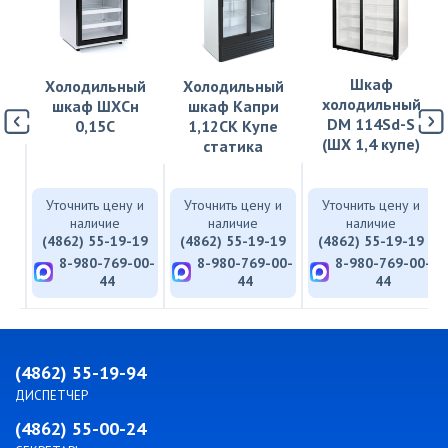
Шкаф
й
Холодильный
Холодильный
холодильный
,
шкаф ШХСн
шкаф Капри
DМ 114Sd-S
0,15С
1,12СК Купе
(ШХ 1,4 купе)
статика
и
Уточнить цену и
Уточнить цену и
Уточнить цену и
наличие
наличие
наличие
19
(4862) 55-19-19
(4862) 55-19-19
(4862) 55-19-19
00-
8-980-769-00-
8-980-769-00-
8-980-769-00-
44
44
44
(4862) 55-19-94
ДИСПЕТЧЕР
(4862) 55-00-24