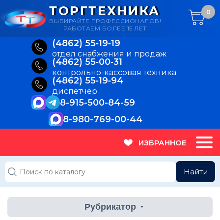
ТОРГТЕХНИКА
0
ВЫБИРАЙТЕ ПРОФЕССИОНАЛОВ!
РАБОТАЕМ БОЛЕЕ 15 ЛЕТ
(4862) 55‑19‑19
отдел снабжения и продаж
(4862) 55‑00‑31
контрольно-кассовая техника
(4862) 55‑19‑94
диспетчер
8-915-500-84-59
8-980-769-00-44
ИЗБРАННОЕ
Найти
Рубрикатор