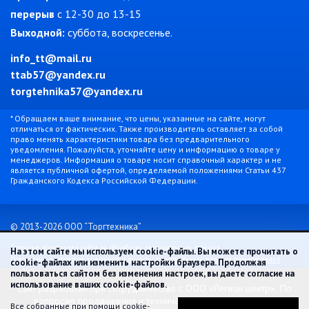
перерыв
с 12-30 до 13-15
Выходной:
суббота, воскресенье.
info_tt@mail.ru
ttab57@yandex.ru
torgtehnika57@yandex.ru
* Обращаем ваше внимание, что цены, указанные на сайте, могут
отличаться от фактических. Также производитель оставляет за собой
право менять характеристики товара без предварительного
уведомления. Пожалуйста, уточняйте цену и информацию о товаре у
менеджеров. Информация о товаре носит справочный характер и не
является публичной офертой, определяемой положениями Статьи 437
Гражданского Кодекса Российской Федерации.
© 2013-2026 ООО “Торгтехника”
Согласие посетителя сайта на обработку персональных данных
На этом сайте мы используем cookie-файлы. Вы можете прочитать о
Положение о порядке хранения и защиты персональных данных пользователей
cookie-файлах или изменить настройки браузера. Продолжая
пользоваться сайтом без изменения настроек, вы даете согласие на
использование ваших cookie-файлов.
Сайт разработан при сотрудничестве с ООО «Регион центр».
По
вопросам продвижения и технической поддержки сайта
Все собранные при помощи cookie-