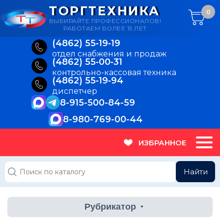
ТОРГТЕХНИКА
0
ВЫБИРАЙТЕ ПРОФЕССИОНАЛОВ!
РАБОТАЕМ БОЛЕЕ 15 ЛЕТ
(4862) 55‑19‑19
отдел снабжения и продаж
(4862) 55‑00‑31
контрольно-кассовая техника
(4862) 55‑19‑94
диспетчер
8-915-500-84-59
8-980-769-00-44
ИЗБРАННОЕ
Найти
Рубрикатор