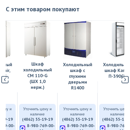
С этим товаром покупают
Шкаф
льный
Холодильный
Холодильны
холодильный
lair,
шкаф с
шкаф Капр
СМ 110-G
0-S
глухими
П-390СК
(ШХ 1,0
дверьми
нерж.)
R1400
 цену и
Уточнить цену и
Уточнить цену и
Уточнить цену 
чие
наличие
наличие
наличие
5-19-19
(4862) 55-19-19
(4862) 55-19-19
(4862) 55-19-
769-00-
8-980-769-00-
8-980-769-00-
8-980-769-