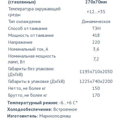
(стеклянных)
270х70мм
Температура окружающей
+12…+35
среды
Тип охлаждения
Динамическое
Способ оттаивания
ТЭН
Мощность оттаивания
418
Напряжение
220
Номинальный ток, A
3,6
Номинальная мощность
7,2
ламп, Вт
Габариты без упаковки
1195х710х2030
(ДхГхВ)
Габариты в упаковке (ДхГхВ)
1225х740х2200
Нетто, не более кг
150
Брутто, не более кг
170
Температурный режим:
-6…+6 C°
Холодообеспечение:
Встроенное
Изготовитель:
Марихолодмаш