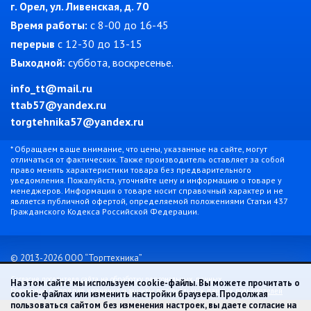
г. Орел, ул. Ливенская, д. 70
Время работы:
c 8-00 до 16-45
перерыв
с 12-30 до 13-15
Выходной:
суббота, воскресенье.
info_tt@mail.ru
ttab57@yandex.ru
torgtehnika57@yandex.ru
* Обращаем ваше внимание, что цены, указанные на сайте, могут
отличаться от фактических. Также производитель оставляет за собой
право менять характеристики товара без предварительного
уведомления. Пожалуйста, уточняйте цену и информацию о товаре у
менеджеров. Информация о товаре носит справочный характер и не
является публичной офертой, определяемой положениями Статьи 437
Гражданского Кодекса Российской Федерации.
© 2013-2026 ООО “Торгтехника”
Согласие посетителя сайта на обработку персональных данных
На этом сайте мы используем cookie-файлы. Вы можете прочитать о
Положение о порядке хранения и защиты персональных данных пользователей
cookie-файлах или изменить настройки браузера. Продолжая
пользоваться сайтом без изменения настроек, вы даете согласие на