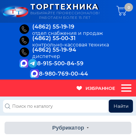
ТОРГТЕХНИКА
0
ВЫБИРАЙТЕ ПРОФЕССИОНАЛОВ!
РАБОТАЕМ БОЛЕЕ 15 ЛЕТ
(4862) 55‑19‑19
отдел снабжения и продаж
(4862) 55‑00‑31
контрольно-кассовая техника
(4862) 55‑19‑94
диспетчер
8-915-500-84-59
8-980-769-00-44
ИЗБРАННОЕ
Найти
Рубрикатор