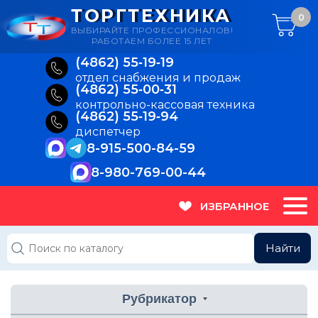
ТОРГТЕХНИКА
0
ВЫБИРАЙТЕ ПРОФЕССИОНАЛОВ!
РАБОТАЕМ БОЛЕЕ 15 ЛЕТ
(4862) 55‑19‑19
отдел снабжения и продаж
(4862) 55‑00‑31
контрольно-кассовая техника
(4862) 55‑19‑94
диспетчер
8-915-500-84-59
8-980-769-00-44
ИЗБРАННОЕ
Найти
Рубрикатор